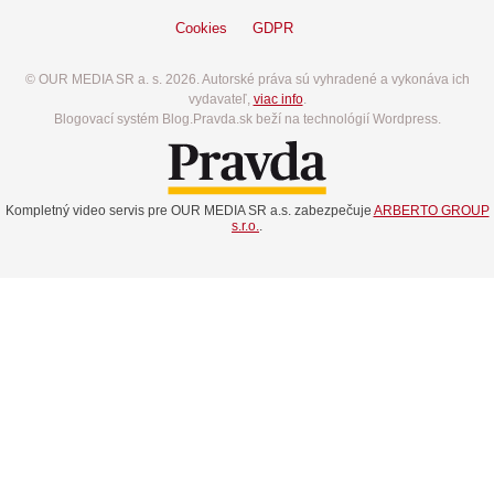
Cookies
GDPR
© OUR MEDIA SR a. s. 2026. Autorské práva sú vyhradené a vykonáva ich
vydavateľ,
viac info
.
Blogovací systém Blog.Pravda.sk beží na technológií Wordpress.
Kompletný video servis pre OUR MEDIA SR a.s. zabezpečuje
ARBERTO GROUP
s.r.o.
.