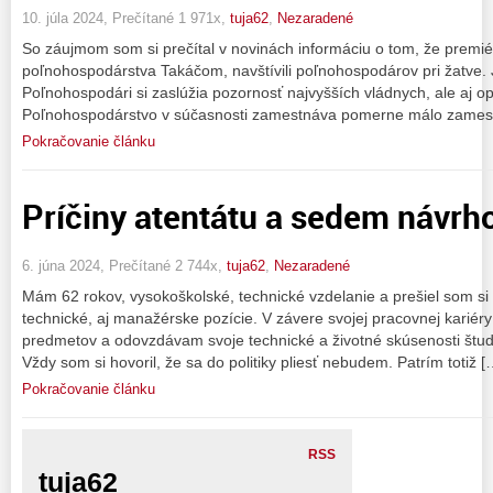
10. júla 2024, Prečítané 1 971x,
tuja62
,
Nezaradené
So záujmom som si prečítal v novinách informáciu o tom, že premié
poľnohospodárstva Takáčom, navštívili poľnohospodárov pri žatve. 
Poľnohospodári si zaslúžia pozornosť najvyšších vládnych, ale aj op
Poľnohospodárstvo v súčasnosti zamestnáva pomerne málo zamest
Pokračovanie článku
Príčiny atentátu a sedem návrh
6. júna 2024, Prečítané 2 744x,
tuja62
,
Nezaradené
Mám 62 rokov, vysokoškolské, technické vzdelanie a prešiel som si 
technické, aj manažérske pozície. V závere svojej pracovnej kariér
predmetov a odovzdávam svoje technické a životné skúsenosti štud
Vždy som si hovoril, že sa do politiky pliesť nebudem. Patrím totiž [
Pokračovanie článku
RSS
tuja62