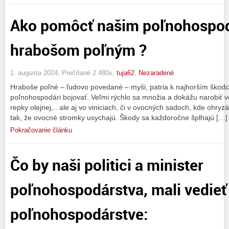
Ako pomôcť našim poľnohospod
hrabošom poľným ?
1. augusta 2024, Prečítané 2 480x,
tuja62
,
Nezaradené
Hraboše poľné – ľudovo povedané – myši, patria k najhorším škodc
poľnohospodári bojovať. Veľmi rýchlo sa množia a dokážu narobiť ve
repky olejnej,.. ale aj vo viniciach, či v ovocných sadoch, kde ohry
tak, že ovocné stromky usychajú. Škody sa každoročne šplhajú […]
Pokračovanie článku
Čo by naši politici a minister
poľnohospodárstva, mali vedieť
poľnohospodárstve: