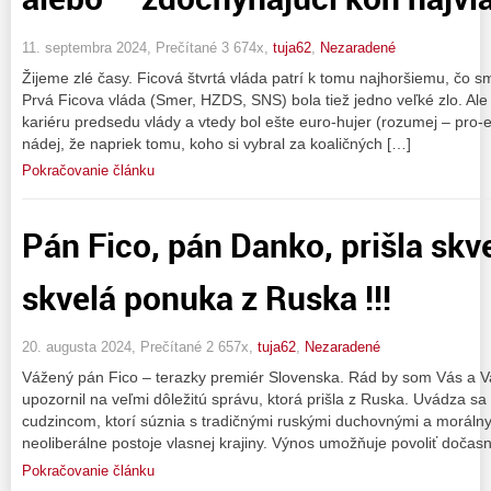
11. septembra 2024, Prečítané 3 674x,
tuja62
,
Nezaradené
Žijeme zlé časy. Ficová štvrtá vláda patrí k tomu najhoršiemu, čo sm
Prvá Ficova vláda (Smer, HZDS, SNS) bola tiež jedno veľké zlo. Ale 
kariéru predsedu vlády a vtedy bol ešte euro-hujer (rozumej – pro-e
nádej, že napriek tomu, koho si vybral za koaličných […]
Pokračovanie článku
Pán Fico, pán Danko, prišla skv
skvelá ponuka z Ruska !!!
20. augusta 2024, Prečítané 2 657x,
tuja62
,
Nezaradené
Vážený pán Fico – terazky premiér Slovenska. Rád by som Vás a Vaš
upozornil na veľmi dôležitú správu, ktorá prišla z Ruska. Uvádza s
cudzincom, ktorí súznia s tradičnými ruskými duchovnými a moráln
neoliberálne postoje vlasnej krajiny. Výnos umožňuje povoliť dočas
Pokračovanie článku