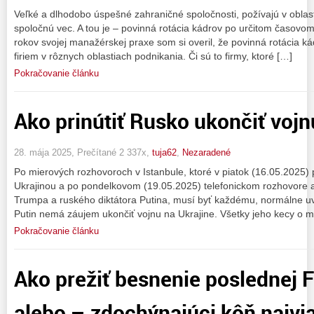
Veľké a dlhodobo úspešné zahraničné spoločnosti, požívajú v oblast
spoločnú vec. A tou je – povinná rotácia kádrov po určitom časovo
rokov svojej manažérskej praxe som si overil, že povinná rotácia k
firiem v rôznych oblastiach podnikania. Či sú to firmy, ktoré […]
Pokračovanie článku
Ako prinútiť Rusko ukončiť vojn
28. mája 2025, Prečítané 2 337x,
tuja62
,
Nezaradené
Po mierových rozhovoroch v Istanbule, ktoré v piatok (16.05.2025)
Ukrajinou a po pondelkovom (19.05.2025) telefonickom rozhovore 
Trumpa a ruského diktátora Putina, musí byť každému, normálne uv
Putin nemá záujem ukončiť vojnu na Ukrajine. Všetky jeho kecy o 
Pokračovanie článku
Ako prežiť besnenie poslednej F
alebo – zdochýnajúci kôň najvi