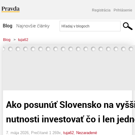
Registrácia
Prihlásenie
Blog
Najnovšie články
Najčítanejšie články
Blog
>
tuja62
Najkomentovanejšie články
Zoznam blogov
Komerčné blogy
Ako posunúť Slovensko na vyšši
nutnosti investovať čo i len jed
7. mája 2026, Prečítané 1 269x,
tuja62
,
Nezaradené