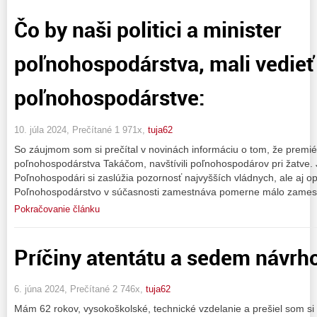
Čo by naši politici a minister
poľnohospodárstva, mali vedieť
poľnohospodárstve:
10. júla 2024, Prečítané 1 971x,
tuja62
So záujmom som si prečítal v novinách informáciu o tom, že premié
poľnohospodárstva Takáčom, navštívili poľnohospodárov pri žatve. 
Poľnohospodári si zaslúžia pozornosť najvyšších vládnych, ale aj op
Poľnohospodárstvo v súčasnosti zamestnáva pomerne málo zamest
Pokračovanie článku
Príčiny atentátu a sedem návrh
6. júna 2024, Prečítané 2 746x,
tuja62
Mám 62 rokov, vysokoškolské, technické vzdelanie a prešiel som si 