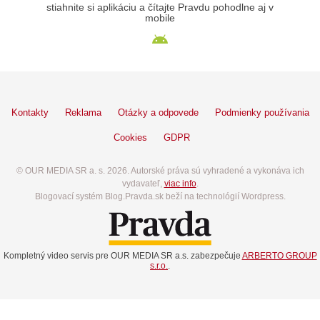
stiahnite si aplikáciu a čítajte Pravdu pohodlne aj v
mobile
Kontakty
Reklama
Otázky a odpovede
Podmienky používania
Cookies
GDPR
© OUR MEDIA SR a. s. 2026. Autorské práva sú vyhradené a vykonáva ich
vydavateľ,
viac info
.
Blogovací systém Blog.Pravda.sk beží na technológií Wordpress.
Kompletný video servis pre OUR MEDIA SR a.s. zabezpečuje
ARBERTO GROUP
s.r.o.
.