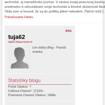
technické, aj manažérske pozície. V závere svojej pracovnej kariér
predmetov a odovzdávam svoje technické a životné skúsenosti štud
Vždy som si hovoril, že sa do politiky pliesť nebudem. Patrím totiž [
Pokračovanie článku
RSS
tuja62
tuja62.blog.pravda.sk
Len ďalšia Blog - Pravda
stránka
Štatistiky blogu
Počet článkov: 7
Celková čítanosť: 17143x
Priemerná čítanosť článkov: 2449x