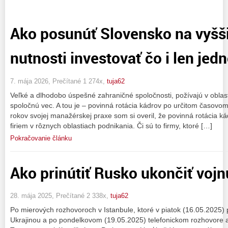
Ako posunúť Slovensko na vyšši
nutnosti investovať čo i len jed
7. mája 2026, Prečítané 1 274x,
tuja62
Veľké a dlhodobo úspešné zahraničné spoločnosti, požívajú v oblast
spoločnú vec. A tou je – povinná rotácia kádrov po určitom časovo
rokov svojej manažérskej praxe som si overil, že povinná rotácia k
firiem v rôznych oblastiach podnikania. Či sú to firmy, ktoré […]
Pokračovanie článku
Ako prinútiť Rusko ukončiť vojn
28. mája 2025, Prečítané 2 338x,
tuja62
Po mierových rozhovoroch v Istanbule, ktoré v piatok (16.05.2025)
Ukrajinou a po pondelkovom (19.05.2025) telefonickom rozhovore 