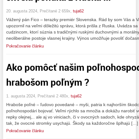
20. augusta 2024, Prečítané 2 659x,
tuja62
Vážený pán Fico – terazky premiér Slovenska. Rád by som Vás a Vaš
upozornil na veľmi dôležitú správu, ktorá prišla z Ruska. Uvádza s
cudzincom, ktorí súznia s tradičnými ruskými duchovnými a moráln
neoliberálne postoje vlasnej krajiny. Výnos umožňuje povoliť dočas
Pokračovanie článku
Ako pomôcť našim poľnohospod
hrabošom poľným ?
1. augusta 2024, Prečítané 2 480x,
tuja62
Hraboše poľné – ľudovo povedané – myši, patria k najhorším škodc
poľnohospodári bojovať. Veľmi rýchlo sa množia a dokážu narobiť ve
repky olejnej,.. ale aj vo viniciach, či v ovocných sadoch, kde ohry
tak, že ovocné stromky usychajú. Škody sa každoročne šplhajú […]
Pokračovanie článku