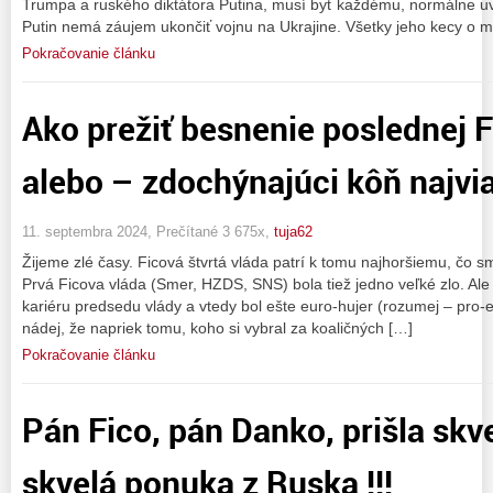
Trumpa a ruského diktátora Putina, musí byť každému, normálne uv
Putin nemá záujem ukončiť vojnu na Ukrajine. Všetky jeho kecy o 
Pokračovanie článku
Ako prežiť besnenie poslednej F
alebo – zdochýnajúci kôň najvi
11. septembra 2024, Prečítané 3 675x,
tuja62
Žijeme zlé časy. Ficová štvrtá vláda patrí k tomu najhoršiemu, čo sm
Prvá Ficova vláda (Smer, HZDS, SNS) bola tiež jedno veľké zlo. Ale 
kariéru predsedu vlády a vtedy bol ešte euro-hujer (rozumej – pro-e
nádej, že napriek tomu, koho si vybral za koaličných […]
Pokračovanie článku
Pán Fico, pán Danko, prišla skv
skvelá ponuka z Ruska !!!