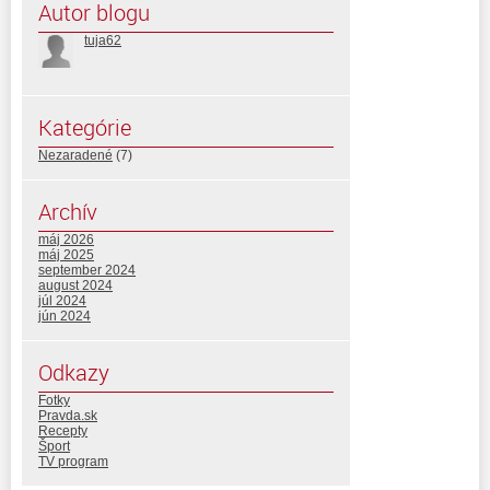
Autor blogu
tuja62
Kategórie
Nezaradené
(7)
Archív
máj 2026
máj 2025
september 2024
august 2024
júl 2024
jún 2024
Odkazy
Fotky
Pravda.sk
Recepty
Šport
TV program