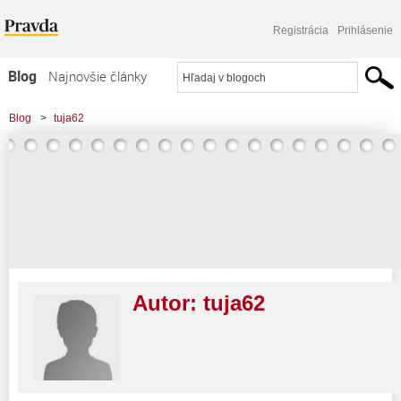
Registrácia
Prihlásenie
Blog
Najnovšie články
Najčítanejšie články
Blog
>
tuja62
Najkomentovanejšie články
Zoznam blogov
Komerčné blogy
Autor:
tuja62